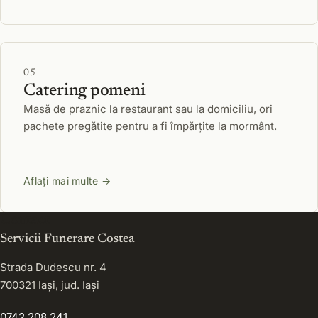
05
Catering pomeni
Masă de praznic la restaurant sau la domiciliu, ori
pachete pregătite pentru a fi împărțite la mormânt.
Aflați mai multe →
Contact
Servicii Funerare Costea
Strada Dudescu nr. 4
700321 Iași, jud. Iași
0742 208 241