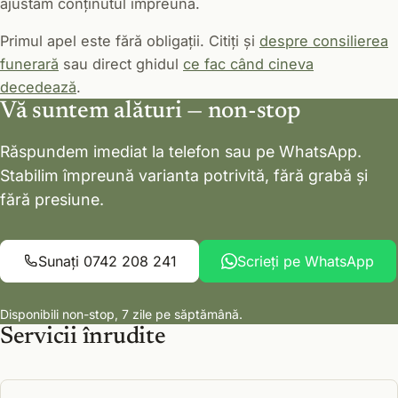
ajustăm conținutul împreună.
Primul apel este fără obligații. Citiți și
despre consilierea
funerară
sau direct ghidul
ce fac când cineva
decedează
.
Vă suntem alături — non-stop
Răspundem imediat la telefon sau pe WhatsApp.
Stabilim împreună varianta potrivită, fără grabă și
fără presiune.
Sunați 0742 208 241
Scrieți pe WhatsApp
Disponibili non-stop, 7 zile pe săptămână.
Servicii înrudite