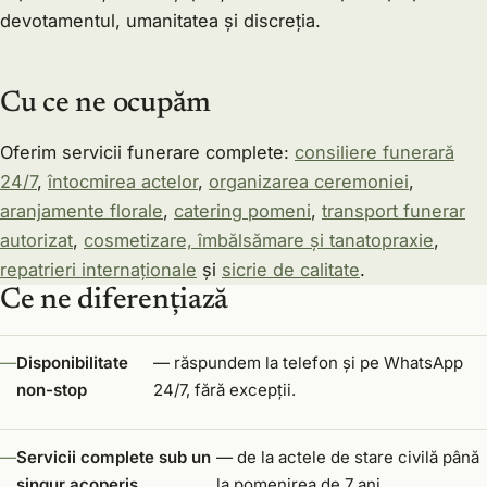
devotamentul, umanitatea și discreția.
Cu ce ne ocupăm
Oferim servicii funerare complete:
consiliere funerară
24/7
,
întocmirea actelor
,
organizarea ceremoniei
,
aranjamente florale
,
catering pomeni
,
transport funerar
autorizat
,
cosmetizare, îmbălsămare și tanatopraxie
,
repatrieri internaționale
și
sicrie de calitate
.
Ce ne diferențiază
Disponibilitate
— răspundem la telefon și pe WhatsApp
non-stop
24/7, fără excepții.
Servicii complete sub un
— de la actele de stare civilă până
singur acoperiș
la pomenirea de 7 ani.