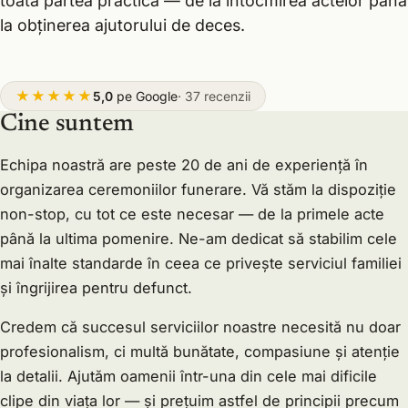
toată partea practică — de la întocmirea actelor până
la obținerea ajutorului de deces.
★★★★★
5,0
pe Google
· 37 recenzii
Cine suntem
Echipa noastră are peste 20 de ani de experiență în
organizarea ceremoniilor funerare. Vă stăm la dispoziție
non-stop, cu tot ce este necesar — de la primele acte
până la ultima pomenire. Ne-am dedicat să stabilim cele
mai înalte standarde în ceea ce privește serviciul familiei
și îngrijirea pentru defunct.
Credem că succesul serviciilor noastre necesită nu doar
profesionalism, ci multă bunătate, compasiune și atenție
la detalii. Ajutăm oamenii într-una din cele mai dificile
clipe din viața lor — și prețuim astfel de principii precum